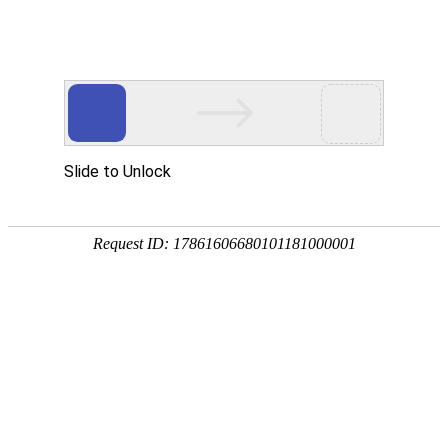
欢迎来到内蒙古业创实验设备有限公司官方网站
网站地图
客户留言
业创愿与您共同创建高质量实验室
---专家团队---质量保证---售后服务---
24小时咨询热线
19353025844
业创首页
产品中心
解决方案
案例展示
常见问题
新闻资讯