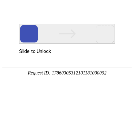
欢迎来到内蒙古业创实验设备有限公司官方网站
网站地图
客户留言
业创愿与您共同创建高质量实验室
---专家团队---质量保证---售后服务---
24小时咨询热线
19353025844
业创首页
产品中心
解决方案
案例展示
常见问题
新闻资讯