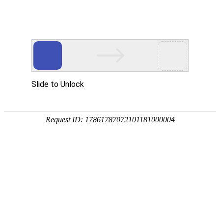
欢迎来到内蒙古业创实验设备有限公司官方网站
网站地图
客户留言
业创愿与您共同创建高质量实验室
---专家团队---质量保证---售后服务---
24小时咨询热线
19353025844
业创首页
产品中心
解决方案
案例展示
常见问题
新闻资讯