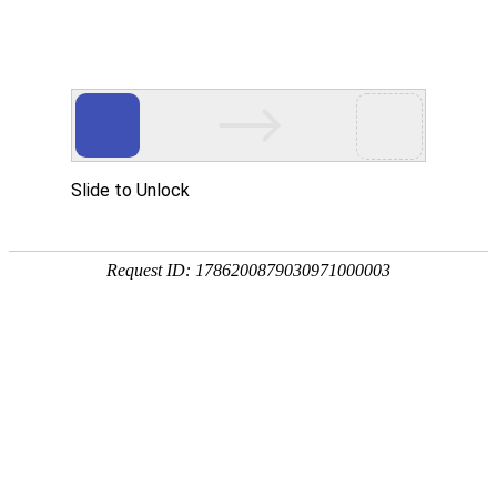
欢迎来到内蒙古业创实验设备有限公司官方网站
网站地图
客户留言
业创愿与您共同创建高质量实验室
---专家团队---质量保证---售后服务---
24小时咨询热线
19353025844
业创首页
产品中心
解决方案
案例展示
常见问题
新闻资讯