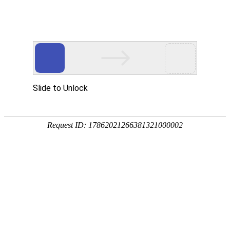
欢迎来到内蒙古业创实验设备有限公司官方网站
网站地图
客户留言
业创愿与您共同创建高质量实验室
---专家团队---质量保证---售后服务---
24小时咨询热线
19353025844
业创首页
产品中心
解决方案
案例展示
常见问题
新闻资讯