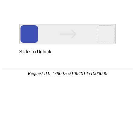
欢迎来到内蒙古业创实验设备有限公司官方网站
网站地图
客户留言
业创愿与您共同创建高质量实验室
---专家团队---质量保证---售后服务---
24小时咨询热线
19353025844
业创首页
产品中心
解决方案
案例展示
常见问题
新闻资讯