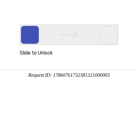
欢迎来到内蒙古业创实验设备有限公司官方网站
网站地图
客户留言
业创愿与您共同创建高质量实验室
---专家团队---质量保证---售后服务---
24小时咨询热线
19353025844
业创首页
产品中心
解决方案
案例展示
常见问题
新闻资讯