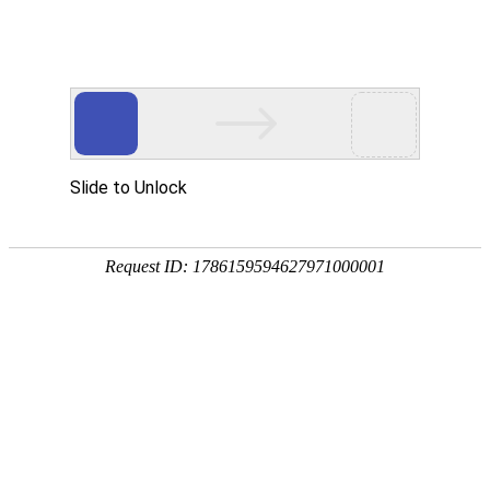
欢迎来到内蒙古业创实验设备有限公司官方网站
网站地图
客户留言
业创愿与您共同创建高质量实验室
---专家团队---质量保证---售后服务---
24小时咨询热线
19353025844
业创首页
产品中心
解决方案
案例展示
常见问题
新闻资讯