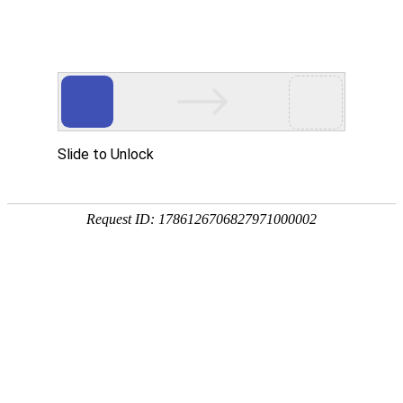
欢迎来到内蒙古业创实验设备有限公司官方网站
网站地图
客户留言
业创愿与您共同创建高质量实验室
---专家团队---质量保证---售后服务---
24小时咨询热线
19353025844
业创首页
产品中心
解决方案
案例展示
常见问题
新闻资讯