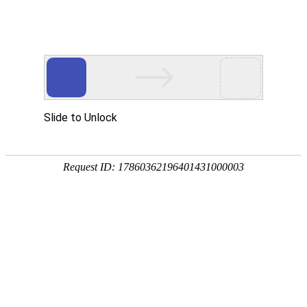
欢迎来到内蒙古业创实验设备有限公司官方网站
网站地图
客户留言
业创愿与您共同创建高质量实验室
---专家团队---质量保证---售后服务---
24小时咨询热线
19353025844
业创首页
产品中心
解决方案
案例展示
常见问题
新闻资讯