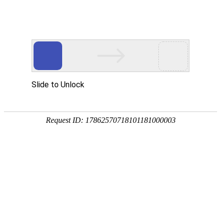
欢迎来到内蒙古业创实验设备有限公司官方网站
网站地图
客户留言
业创愿与您共同创建高质量实验室
---专家团队---质量保证---售后服务---
24小时咨询热线
19353025844
业创首页
产品中心
解决方案
案例展示
常见问题
新闻资讯